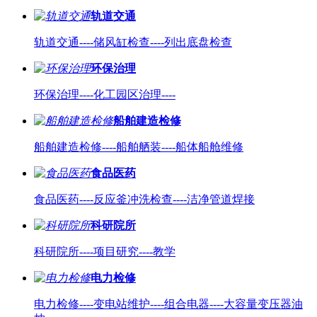
轨道交通
轨道交通----储风缸检查----列出底盘检查
环保治理
环保治理----化工园区治理----
船舶建造检修
船舶建造检修----船舶舾装----船体船舱维修
食品医药
食品医药----反应釜冲洗检查----洁净管道焊接
科研院所
科研院所----项目研究----教学
电力检修
电力检修----变电站维护----组合电器----大容量变压器油