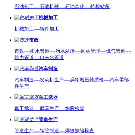
石油化工----石油机械----石油炼化----特检站所
机械加工
机械加工----铸件加工
市政
市政----雨水管道----污水站所----园林管理----燃气管道----
热力管道----自来水管道
汽车制造
汽车制造----发动机生产----涡轮增压器质检----汽车零部
件生产
军工武器
军工武器----武器生产----炮膛检查
管道生产
管道生产----钢管制造----焊缝缺陷检查