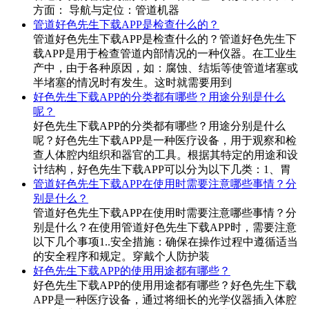
方面： 导航与定位：管道机器
管道好色先生下载APP是检查什么的？
管道好色先生下载APP是检查什么的？管道好色先生下
载APP是用于检查管道内部情况的一种仪器。在工业生
产中，由于各种原因，如：腐蚀、结垢等使管道堵塞或
半堵塞的情况时有发生。这时就需要用到
好色先生下载APP的分类都有哪些？用途分别是什么
呢？
好色先生下载APP的分类都有哪些？用途分别是什么
呢？好色先生下载APP是一种医疗设备，用于观察和检
查人体腔内组织和器官的工具。根据其特定的用途和设
计结构，好色先生下载APP可以分为以下几类：1、胃
管道好色先生下载APP在使用时需要注意哪些事情？分
别是什么？
管道好色先生下载APP在使用时需要注意哪些事情？分
别是什么？在使用管道好色先生下载APP时，需要注意
以下几个事项1..安全措施：确保在操作过程中遵循适当
的安全程序和规定。穿戴个人防护装
好色先生下载APP的使用用途都有哪些？
好色先生下载APP的使用用途都有哪些？好色先生下载
APP是一种医疗设备，通过将细长的光学仪器插入体腔